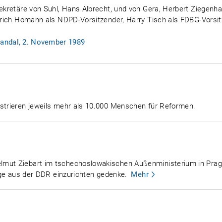
sekretäre von Suhl, Hans Albrecht, und von Gera, Herbert Ziegenha
inrich Homann als NDPD-Vorsitzender, Harry Tisch als FDBG-Vorsi
andal, 2. November 1989
nstrieren jeweils mehr als 10.000 Menschen für Reformen.
lmut Ziebart im tschechoslowakischen Außenministerium in Prag 
inge aus der DDR einzurichten gedenke.
Mehr