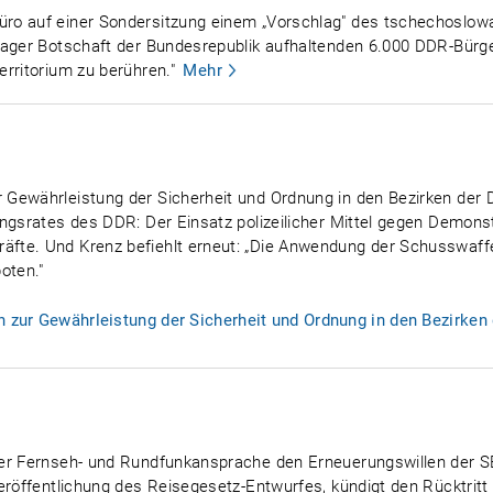
ro auf einer Sondersitzung einem „Vorschlag" des tschechoslowa
rager Botschaft der Bundesrepublik aufhaltenden 6.000 DDR-Bürge
rritorium zu berühren."
Mehr
Gewährleistung der Sicherheit und Ordnung in den Bezirken der D
ngsrates des DDR: Der Einsatz polizeilicher Mittel gegen Demonst
äfte. Und Krenz befiehlt erneut: „Die Anwendung der Schusswaf
oten."
zur Gewährleistung der Sicherheit und Ordnung in den Bezirken 
er Fernseh- und Rundfunkansprache den Erneuerungswillen der SED
eröffentlichung des Reisegesetz-Entwurfes, kündigt den Rücktritt 