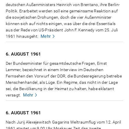
deutschen Außenministers Heinrich von Brentano, ihre Berlin-
Politik. Erarbeitet werden soll eine gemeinsame Reaktion auf
die sowjetischen Drohungen, doch die vier Außenminister
können sich auf nichts einigen, was über die drei Essentials
aus der Rede von US-Präsident John F. Kennedy vom 25. Juli
Mehr
1961 hinausgeht.
6. AUGUST
1961
Der Bundesminister für gesamtdeutsche Fragen, Ernst
Lemmer, bezeichnet in einem Interview im Deutschen
Fernsehen den Vorwurf der DDR, die Bundesregierung betreibe
Menschenhandel, als Lüge. Ein Regime, das nicht in der Lage
sei, die Bevölkerung in der Heimat zu halten, habe eklatant
Mehr
versagt.
6. AUGUST
1961
Nach Jurij Alexejewitsch Gagarins Weltraumflug vom 12. April
1961 startet um 9.00 Uhr Moskauer Zeit das zweite