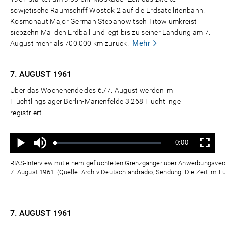
sowjetische Raumschiff Wostok 2 auf die Erdsatellitenbahn.
Kosmonaut Major German Stepanowitsch Titow umkreist
siebzehn Mal den Erdball und legt bis zu seiner Landung am 7.
Mehr
August mehr als 700.000 km zurück.
7. AUGUST
1961
Über das Wochenende des 6./7. August werden im
Flüchtlingslager Berlin-Marienfelde 3.268 Flüchtlinge
registriert.
Ton
Verbleibende
-0:00
aus
Geladen
:
Status
:
Wiedergabe
Vollbild
0%
0%
Zeit
RIAS-Interview mit einem geflüchteten Grenzgänger über Anwerbungsver
7. August 1961. (Quelle: Archiv Deutschlandradio, Sendung: Die Zeit im F
7. AUGUST
1961