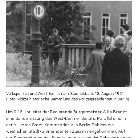
Volkspolizist und West-Berliner am Stacheldraht, 13. August 1961
(Foto: Polizeihistorische Sammlung des Polizeipräsidenten in Berlin)
Um 9.15 Uhr leitet der Regierende Bürgermeister Willy Brandt
eine Sondersitzung des West-Berliner Senats. Parallel sind in
der Alliierten Stadt-Kommandatur in Berlin-Dahlem die
westlichen Stadtkommandanten zusammengekommen. Auf
der Sondersitzung des Senats, an der auch der Polizeipräsident