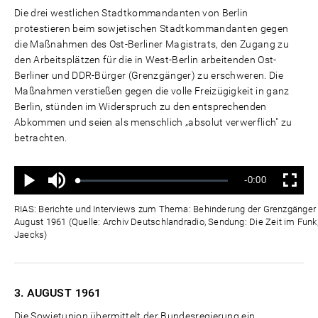
Die drei westlichen Stadtkommandanten von Berlin
protestieren beim sowjetischen Stadtkommandanten gegen
die Maßnahmen des Ost-Berliner Magistrats, den Zugang zu
den Arbeitsplätzen für die in West-Berlin arbeitenden Ost-
Berliner und DDR-Bürger (Grenzgänger) zu erschweren. Die
Maßnahmen verstießen gegen die volle Freizügigkeit in ganz
Berlin, stünden im Widerspruch zu den entsprechenden
Abkommen und seien als menschlich „absolut verwerflich" zu
betrachten.
Ton
Verbleibende
-0:00
aus
Geladen
:
Status
:
Wiedergabe
Vollbild
0%
0%
Zeit
RIAS: Berichte und Interviews zum Thema: Behinderung der Grenzgänger d
August 1961 (Quelle: Archiv Deutschlandradio, Sendung: Die Zeit im Funk,
Jaecks)
3. AUGUST
1961
Die Sowjetunion übermittelt der Bundesregierung ein