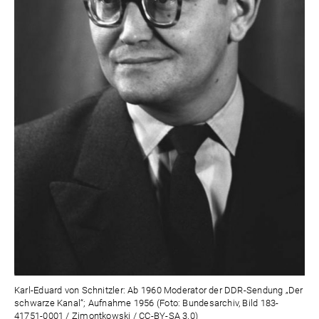
Karl-Eduard von Schnitzler: Ab 1960 Moderator der DDR-Sendung „Der
schwarze Kanal“; Aufnahme 1956 (Foto: Bundesarchiv, Bild 183-
41751-0001 / Zimontkowski / CC-BY-SA 3.0)