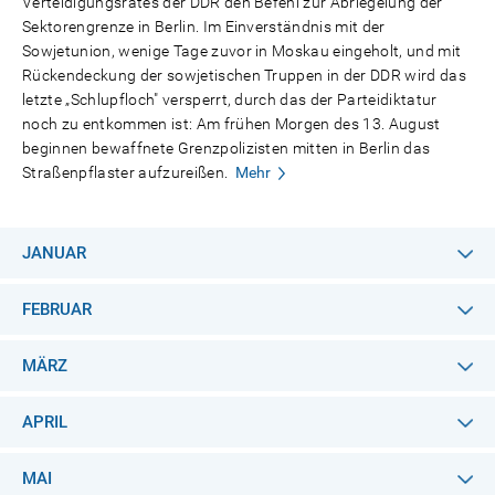
Verteidigungsrates der DDR den Befehl zur Abriegelung der
Sektorengrenze in Berlin. Im Einverständnis mit der
Sowjetunion, wenige Tage zuvor in Moskau eingeholt, und mit
Rückendeckung der sowjetischen Truppen in der DDR wird das
letzte „Schlupfloch" versperrt, durch das der Parteidiktatur
noch zu entkommen ist: Am frühen Morgen des 13. August
beginnen bewaffnete Grenzpolizisten mitten in Berlin das
Straßenpflaster aufzureißen.
Mehr
JANUAR
FEBRUAR
MÄRZ
APRIL
MAI