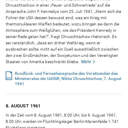
Chruschtschow in einer „Feuer- und Schwertrede" auf die
Ansprache John F. Kennedys vom 25. Juli 1961. „Wenn sich die
Führer der USA dessen bewusst sind, was ein Krieg mit
thermonuklearen Waffen bedeutet, wozu bringen sie dann die
Atmosphäre zum Weißglühen, wie das Präsident Kennedy in
seiner Rede getan hat?", fragt Chruschtschow rhetorisch. Es
sei verständlich, „dass ein dritter Weltkrieg, wenn er
ausbrechen sollte, nicht auf ein Duell ausschließlich zwischen
den zwei Großmächten, der Sowjetunion und den Vereinigten
Mehr
Staaten von Amerika beschränkt bliebe.
Rundfunk- und Fernsehansprache des Vorsitzenden des
Ministerrates der UdSSR, Nikita Chruschtschow, 7. August
1961
8. AUGUST
1961
In der Zeit vom 8. August 1961, 8.00 Uhr, bis 9. August 1961,
8.00 Uhr, werden im Flüchtlingslager Berlin-Marienfelde 1.741
Flüchtlinge registriert.