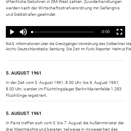
öffentliche Gebühren in DM-West zahlen. Zuwiderhandlungen
werden nach der Wirtschaftsstrafverordnung mit Gefängnis
und Geldstrafen geahndet.
Ton
Verbleibende
-0:00
aus
Geladen
:
Status
:
Wiedergabe
Vollbild
0%
0%
Zeit
RIAS: Informationen über die Grenzgänger-Verordnung des Ostberliner Mag
Archiv Deutschlandradio, Sendung: Die Zeit im Funk, Reporter: Helmut Fle
5. AUGUST
1961
In der Zeit vom 5. August 1961, 8.00 Uhr, bis 6. August 1961,
8.00 Uhr, werden im Flüchtlingslager Berlin-Marienfelde 1.283
Flüchtlinge registriert.
5. AUGUST
1961
In Paris treffen sich vom 5. bis 7. August die Außenminister der
drei Westmächte und beraten, teilweise in Anwesenheit des