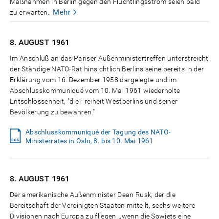
Maßnahmen in Berlin gegen den Flüchtlingsstrom seien bald
Mehr
zu erwarten.
8. AUGUST
1961
Im Anschluß an das Pariser Außenministertreffen unterstreicht
der Ständige NATO-Rat hinsichtlich Berlins seine bereits in der
Erklärung vom 16. Dezember 1958 dargelegte und im
Abschlusskommuniqué vom 10. Mai 1961 wiederholte
Entschlossenheit, "die Freiheit Westberlins und seiner
Bevölkerung zu bewahren."
Abschlusskommuniqué der Tagung des NATO-
Ministerrates in Oslo, 8. bis 10. Mai 1961
8. AUGUST
1961
Der amerikanische Außenminister Dean Rusk, der die
Bereitschaft der Vereinigten Staaten mitteilt, sechs weitere
Divisionen nach Europa zu fliegen, „wenn die Sowjets eine