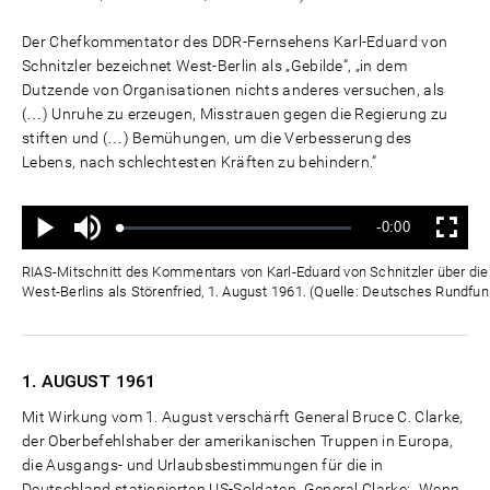
Der Chefkommentator des DDR-Fernsehens Karl-Eduard von
Schnitzler bezeichnet West-Berlin als „Gebilde“, „in dem
Dutzende von Organisationen nichts anderes versuchen, als
(…) Unruhe zu erzeugen, Misstrauen gegen die Regierung zu
stiften und (…) Bemühungen, um die Verbesserung des
Lebens, nach schlechtesten Kräften zu behindern.“
Ton
Verbleibende
-0:00
aus
Geladen
:
Status
:
Wiedergabe
Vollbild
0%
0%
Zeit
RIAS-Mitschnitt des Kommentars von Karl-Eduard von Schnitzler über die "
West-Berlins als Störenfried, 1. August 1961. (Quelle: Deutsches Rundfun
1. AUGUST
1961
Mit Wirkung vom 1. August verschärft General Bruce C. Clarke,
der Oberbefehlshaber der amerikanischen Truppen in Europa,
die Ausgangs- und Urlaubsbestimmungen für die in
Deutschland stationierten US-Soldaten. General Clarke: „Wenn