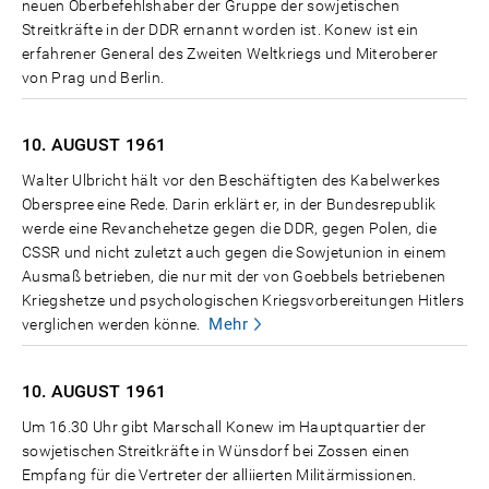
neuen Oberbefehlshaber der Gruppe der sowjetischen
Streitkräfte in der DDR ernannt worden ist. Konew ist ein
erfahrener General des Zweiten Weltkriegs und Miteroberer
von Prag und Berlin.
10. AUGUST
1961
Walter Ulbricht hält vor den Beschäftigten des Kabelwerkes
Oberspree eine Rede. Darin erklärt er, in der Bundesrepublik
werde eine Revanchehetze gegen die DDR, gegen Polen, die
CSSR und nicht zuletzt auch gegen die Sowjetunion in einem
Ausmaß betrieben, die nur mit der von Goebbels betriebenen
Kriegshetze und psychologischen Kriegsvorbereitungen Hitlers
Mehr
verglichen werden könne.
10. AUGUST
1961
Um 16.30 Uhr gibt Marschall Konew im Hauptquartier der
sowjetischen Streitkräfte in Wünsdorf bei Zossen einen
Empfang für die Vertreter der alliierten Militärmissionen.