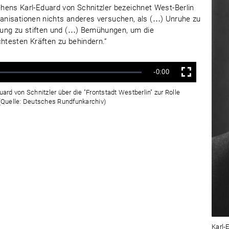
ns Karl-Eduard von Schnitzler bezeichnet West-Berlin
ganisationen nichts anderes versuchen, als (…) Unruhe zu
rung zu stiften und (…) Bemühungen, um die
testen Kräften zu behindern.“
Verbleibende
-0:00
Vollbild
Zeit
rd von Schnitzler über die "Frontstadt Westberlin" zur Rolle
 (Quelle: Deutsches Rundfunkarchiv)
Karl-