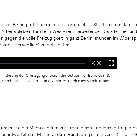
en von Berlin protestieren beim sowjetischen Stadtkommandante
 Arbeitsplätzen für die in West-Berlin arbeitenden Ost-Berliner u
gegen die volle Freizügigkeit in ganz Berlin, stünden im Wider
solut verwerflich" zu betrachten.
Verbleibende
-0:00
Vollbild
Zeit
hinderung der Grenzgänger durch die Ostberliner Behörden, 3.
, Sendung: Die Zeit im Funk, Reporter: Erich Nieswandt, Klaus
esregierung ein Memorandum zur Frage eines Friedensvertrages m
t beantwortet das Memorandum Bundesregierung vom 12. Juli 196