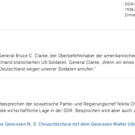
DDR-S
1956 
Zimon
General Bruce C. Clarke, der Oberbefehlshaber der amerikanische
hland stationierten US-Soldaten. General Clarke: „Wenn wir eine
 Deutschland wegen unserer Soldaten anrufen."
 besprechen der sowjetische Partei- und Regierungschef Nikita 
 die wirtschaftliche Lage in der DDR. Besprochen wird aber auch „
es Genossen N. S. Chruschtschow mit dem Genossen Walter Ulbr