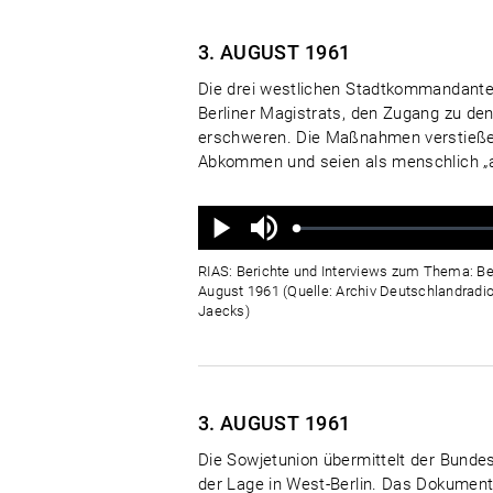
3. AUGUST
1961
Die drei westlichen Stadtkommandant
Berliner Magistrats, den Zugang zu den
erschweren. Die Maßnahmen verstießen 
Abkommen und seien als menschlich „ab
Ton
aus
Geladen
:
Status
:
Wiedergabe
0%
0%
RIAS: Berichte und Interviews zum Thema: Be
August 1961 (Quelle: Archiv Deutschlandradio
Jaecks)
3. AUGUST
1961
Die Sowjetunion übermittelt der Bund
der Lage in West-Berlin. Das Dokumen