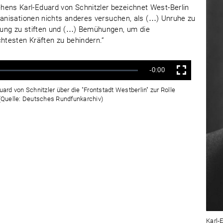
ns Karl-Eduard von Schnitzler bezeichnet West-Berlin
ganisationen nichts anderes versuchen, als (…) Unruhe zu
rung zu stiften und (…) Bemühungen, um die
testen Kräften zu behindern.“
Verbleibende
-0:00
Vollbild
Zeit
rd von Schnitzler über die "Frontstadt Westberlin" zur Rolle
 (Quelle: Deutsches Rundfunkarchiv)
Karl-