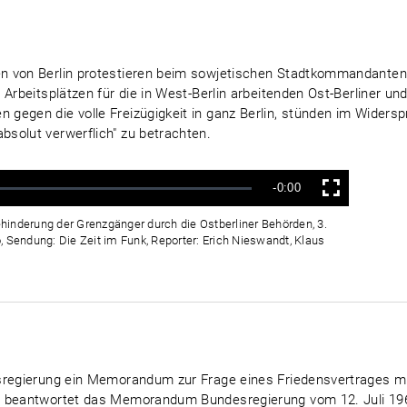
en von Berlin protestieren beim sowjetischen Stadtkommandante
 Arbeitsplätzen für die in West-Berlin arbeitenden Ost-Berliner u
gegen die volle Freizügigkeit in ganz Berlin, stünden im Wider
solut verwerflich" zu betrachten.
Verbleibende
-0:00
Vollbild
Zeit
hinderung der Grenzgänger durch die Ostberliner Behörden, 3.
, Sendung: Die Zeit im Funk, Reporter: Erich Nieswandt, Klaus
esregierung ein Memorandum zur Frage eines Friedensvertrages m
t beantwortet das Memorandum Bundesregierung vom 12. Juli 196