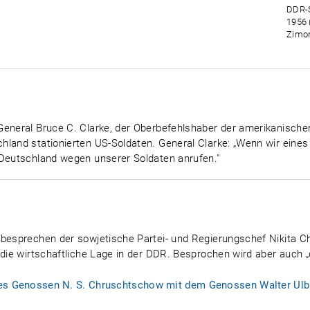
DDR-S
1956 
Zimon
General Bruce C. Clarke, der Oberbefehlshaber der amerikanische
hland stationierten US-Soldaten. General Clarke: „Wenn wir eine
 Deutschland wegen unserer Soldaten anrufen."
 besprechen der sowjetische Partei- und Regierungschef Nikita 
 die wirtschaftliche Lage in der DDR. Besprochen wird aber auch „
es Genossen N. S. Chruschtschow mit dem Genossen Walter Ulbr