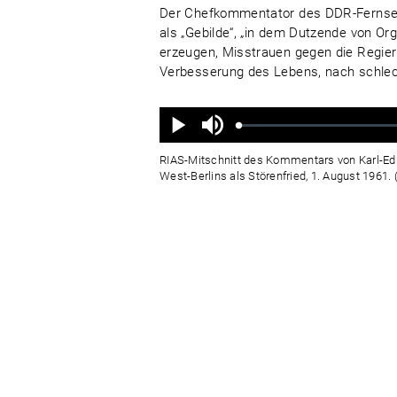
Der Chefkommentator des DDR-Fernsehe
als „Gebilde“, „in dem Dutzende von Or
erzeugen, Misstrauen gegen die Regie
Verbesserung des Lebens, nach schlech
Ton
aus
Geladen
:
Status
:
Wiedergabe
0%
0%
RIAS-Mitschnitt des Kommentars von Karl-Edua
West-Berlins als Störenfried, 1. August 1961.