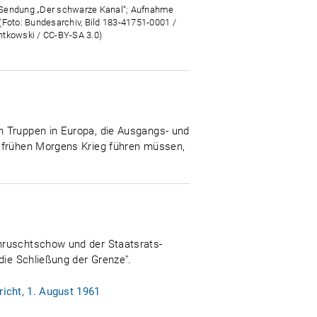
endung „Der schwarze Kanal“; Aufnahme
(Foto: Bundesarchiv, Bild 183-41751-0001 /
tkowski / CC-BY-SA 3.0)
n Truppen in Europa, die Ausgangs- und
s frühen Morgens Krieg führen müssen,
Chruschtschow und der Staatsrats-
die Schließung der Grenze".
icht, 1. August 1961