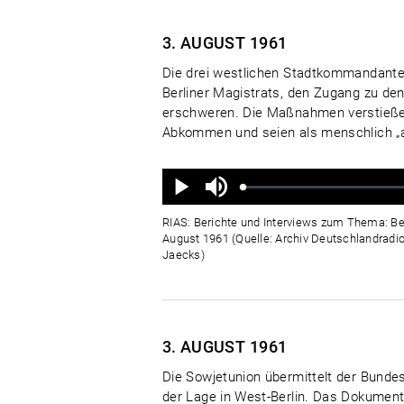
3. AUGUST
1961
Die drei westlichen Stadtkommandant
Berliner Magistrats, den Zugang zu den
erschweren. Die Maßnahmen verstießen 
Abkommen und seien als menschlich „ab
Ton
aus
Geladen
:
Status
:
Wiedergabe
0%
0%
RIAS: Berichte und Interviews zum Thema: Be
August 1961 (Quelle: Archiv Deutschlandradio
Jaecks)
3. AUGUST
1961
Die Sowjetunion übermittelt der Bund
der Lage in West-Berlin. Das Dokumen