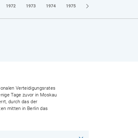
1972
1973
1974
1975
1976
1977
1978
ionalen Verteidigungsrates
wenige Tage zuvor in Moskau
rrt, durch das der
n mitten in Berlin das