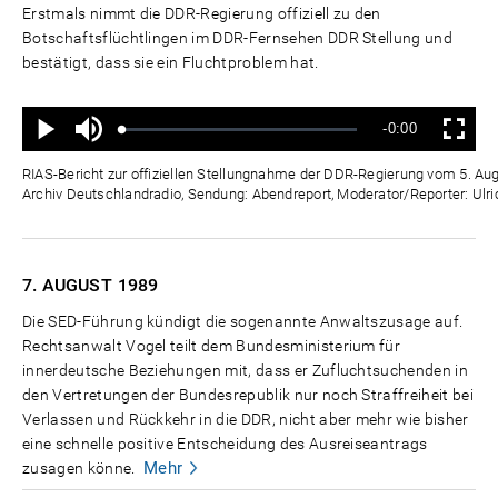
Erstmals nimmt die DDR-Regierung offiziell zu den
Botschaftsflüchtlingen im DDR-Fernsehen DDR Stellung und
bestätigt, dass sie ein Fluchtproblem hat.
Ton
Verbleibende
-0:00
aus
Geladen
:
Status
:
Wiedergabe
Vollbild
0%
0%
Zeit
RIAS-Bericht zur offiziellen Stellungnahme der DDR-Regierung vom 5. Aug
Archiv Deutschlandradio, Sendung: Abendreport, Moderator/Reporter: Ulri
7. AUGUST
1989
Die SED-Führung kündigt die sogenannte Anwaltszusage auf.
Rechtsanwalt Vogel teilt dem Bundesministerium für
innerdeutsche Beziehungen mit, dass er Zufluchtsuchenden in
den Vertretungen der Bundesrepublik nur noch Straffreiheit bei
Verlassen und Rückkehr in die DDR, nicht aber mehr wie bisher
eine schnelle positive Entscheidung des Ausreiseantrags
Mehr
zusagen könne.