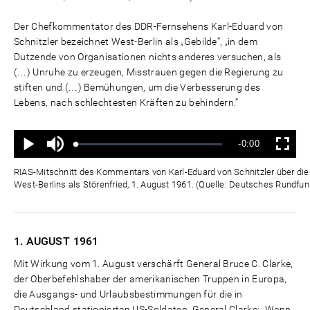
Der Chefkommentator des DDR-Fernsehens Karl-Eduard von
Schnitzler bezeichnet West-Berlin als „Gebilde“, „in dem
Dutzende von Organisationen nichts anderes versuchen, als
(…) Unruhe zu erzeugen, Misstrauen gegen die Regierung zu
stiften und (…) Bemühungen, um die Verbesserung des
Lebens, nach schlechtesten Kräften zu behindern.“
Ton
Verbleibende
-0:00
aus
Geladen
:
Status
:
Wiedergabe
Vollbild
0%
0%
Zeit
RIAS-Mitschnitt des Kommentars von Karl-Eduard von Schnitzler über die "
West-Berlins als Störenfried, 1. August 1961. (Quelle: Deutsches Rundfun
1. AUGUST
1961
Mit Wirkung vom 1. August verschärft General Bruce C. Clarke,
der Oberbefehlshaber der amerikanischen Truppen in Europa,
die Ausgangs- und Urlaubsbestimmungen für die in
Deutschland stationierten US-Soldaten. General Clarke: „Wenn