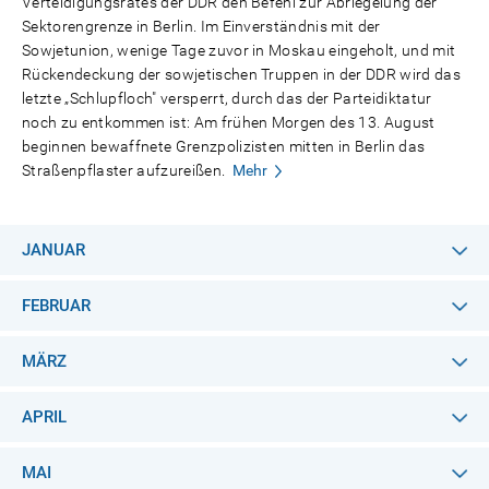
Verteidigungsrates der DDR den Befehl zur Abriegelung der
Sektorengrenze in Berlin. Im Einverständnis mit der
Sowjetunion, wenige Tage zuvor in Moskau eingeholt, und mit
Rückendeckung der sowjetischen Truppen in der DDR wird das
letzte „Schlupfloch" versperrt, durch das der Parteidiktatur
noch zu entkommen ist: Am frühen Morgen des 13. August
beginnen bewaffnete Grenzpolizisten mitten in Berlin das
Straßenpflaster aufzureißen.
Mehr
JANUAR
FEBRUAR
MÄRZ
APRIL
MAI