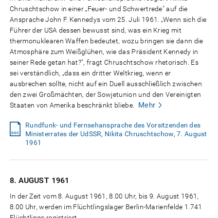
Chruschtschow in einer „Feuer- und Schwertrede" auf die
Ansprache John F. Kennedys vom 25. Juli 1961. „Wenn sich die
Führer der USA dessen bewusst sind, was ein Krieg mit
thermonuklearen Waffen bedeutet, wozu bringen sie dann die
Atmosphäre zum Weißglühen, wie das Präsident Kennedy in
seiner Rede getan hat?", fragt Chruschtschow rhetorisch. Es
sei verständlich, „dass ein dritter Weltkrieg, wenn er
ausbrechen sollte, nicht auf ein Duell ausschließlich zwischen
den zwei Großmächten, der Sowjetunion und den Vereinigten
Mehr
Staaten von Amerika beschränkt bliebe.
Rundfunk- und Fernsehansprache des Vorsitzenden des
Ministerrates der UdSSR, Nikita Chruschtschow, 7. August
1961
8. AUGUST
1961
In der Zeit vom 8. August 1961, 8.00 Uhr, bis 9. August 1961,
8.00 Uhr, werden im Flüchtlingslager Berlin-Marienfelde 1.741
Flüchtlinge registriert.