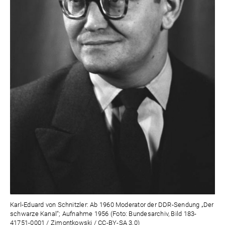
Karl-Eduard von Schnitzler: Ab 1960 Moderator der DDR-Sendung „Der
schwarze Kanal“; Aufnahme 1956 (Foto: Bundesarchiv, Bild 183-
41751-0001 / Zimontkowski / CC-BY-SA 3.0)