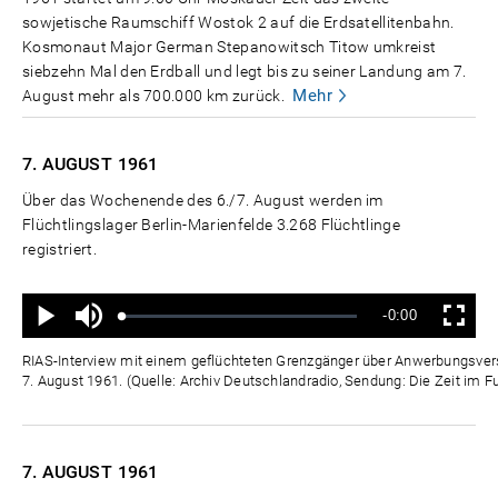
sowjetische Raumschiff Wostok 2 auf die Erdsatellitenbahn.
Kosmonaut Major German Stepanowitsch Titow umkreist
siebzehn Mal den Erdball und legt bis zu seiner Landung am 7.
Mehr
August mehr als 700.000 km zurück.
7. AUGUST
1961
Über das Wochenende des 6./7. August werden im
Flüchtlingslager Berlin-Marienfelde 3.268 Flüchtlinge
registriert.
Ton
Verbleibende
-0:00
aus
Geladen
:
Status
:
Wiedergabe
Vollbild
0%
0%
Zeit
RIAS-Interview mit einem geflüchteten Grenzgänger über Anwerbungsver
7. August 1961. (Quelle: Archiv Deutschlandradio, Sendung: Die Zeit im F
7. AUGUST
1961