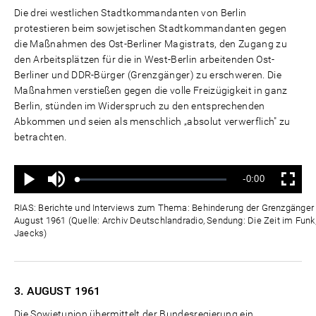
Die drei westlichen Stadtkommandanten von Berlin
protestieren beim sowjetischen Stadtkommandanten gegen
die Maßnahmen des Ost-Berliner Magistrats, den Zugang zu
den Arbeitsplätzen für die in West-Berlin arbeitenden Ost-
Berliner und DDR-Bürger (Grenzgänger) zu erschweren. Die
Maßnahmen verstießen gegen die volle Freizügigkeit in ganz
Berlin, stünden im Widerspruch zu den entsprechenden
Abkommen und seien als menschlich „absolut verwerflich" zu
betrachten.
Ton
Verbleibende
-0:00
aus
Geladen
:
Status
:
Wiedergabe
Vollbild
0%
0%
Zeit
RIAS: Berichte und Interviews zum Thema: Behinderung der Grenzgänger d
August 1961 (Quelle: Archiv Deutschlandradio, Sendung: Die Zeit im Funk,
Jaecks)
3. AUGUST
1961
Die Sowjetunion übermittelt der Bundesregierung ein