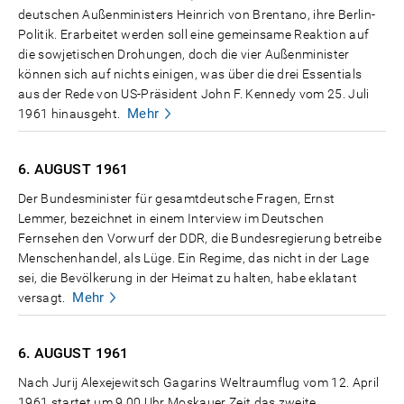
deutschen Außenministers Heinrich von Brentano, ihre Berlin-
Politik. Erarbeitet werden soll eine gemeinsame Reaktion auf
die sowjetischen Drohungen, doch die vier Außenminister
können sich auf nichts einigen, was über die drei Essentials
aus der Rede von US-Präsident John F. Kennedy vom 25. Juli
Mehr
1961 hinausgeht.
6. AUGUST
1961
Der Bundesminister für gesamtdeutsche Fragen, Ernst
Lemmer, bezeichnet in einem Interview im Deutschen
Fernsehen den Vorwurf der DDR, die Bundesregierung betreibe
Menschenhandel, als Lüge. Ein Regime, das nicht in der Lage
sei, die Bevölkerung in der Heimat zu halten, habe eklatant
Mehr
versagt.
6. AUGUST
1961
Nach Jurij Alexejewitsch Gagarins Weltraumflug vom 12. April
1961 startet um 9.00 Uhr Moskauer Zeit das zweite