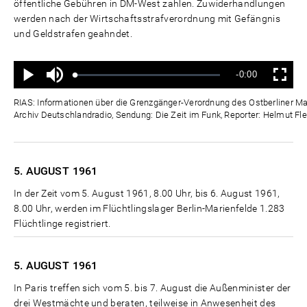
öffentliche Gebühren in DM-West zahlen. Zuwiderhandlungen
werden nach der Wirtschaftsstrafverordnung mit Gefängnis
und Geldstrafen geahndet.
Ton
Verbleibende
-0:00
aus
Geladen
:
Status
:
Wiedergabe
Vollbild
0%
0%
Zeit
RIAS: Informationen über die Grenzgänger-Verordnung des Ostberliner Mag
Archiv Deutschlandradio, Sendung: Die Zeit im Funk, Reporter: Helmut Fle
5. AUGUST
1961
In der Zeit vom 5. August 1961, 8.00 Uhr, bis 6. August 1961,
8.00 Uhr, werden im Flüchtlingslager Berlin-Marienfelde 1.283
Flüchtlinge registriert.
5. AUGUST
1961
In Paris treffen sich vom 5. bis 7. August die Außenminister der
drei Westmächte und beraten, teilweise in Anwesenheit des