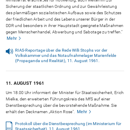
Ministerrat erachte „es für notwendig, auch weiterhin zur
Sicherung der staatlichen Ordnung und zur Gewährleistung
des planmäßigen sozialistischen Aufbaus sowie des Schutzes
der friedlichen Arbeit und des Lebens unserer Bürger in der
DDR und besonders in ihrer Hauptstadt geeignete Maßnahmen
gegen Menschenhandel, Abwerbung und Sabotage zu treffen."
Mehr
RIAS-Reportage über die Rede Willi Stophs vor der
Volkskammer und das Notaufnahmelager Marienfelde
(Propaganda und Realität), 11. August 1961.
11. AUGUST
1961
Um 18.00 Uhr informiert der Minister für Staatssicherheit, Erich
Mielke, den erweiterten Führungskreis des MfS auf einer
Dienstbesprechung über die bevorstehende Maßnahme. Sie
Mehr
erhält den Decknamen „Aktion Rose".
Protokoll über die Dienstbesprechung (im Ministerium für
Staatssicherheit), 11. August 1961