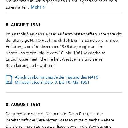
Maßnahmen in Berlin gegen den Flüchtlingsstrom seien bald
Mehr
zu erwarten.
8. AUGUST
1961
Im Anschluß an das Pariser Außenministertreffen unterstreicht
der Ständige NATO-Rat hinsichtlich Berlins seine bereits in der
Erklärung vom 16. Dezember 1958 dargelegte und im
Abschlusskommuniqué vom 10. Mai 1961 wiederholte
Entschlossenheit, "die Freiheit Westberlins und seiner
Bevölkerung zu bewahren."
Abschlusskommuniqué der Tagung des NATO-
Ministerrates in Oslo, 8. bis 10. Mai 1961
8. AUGUST
1961
Der amerikanische Außenminister Dean Rusk, der die
Bereitschaft der Vereinigten Staaten mitteilt, sechs weitere
Divisionen nach Europa zu fliegen, „wenn die Sowjets eine