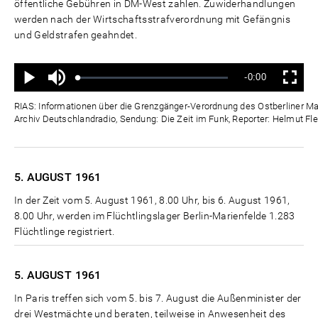
öffentliche Gebühren in DM-West zahlen. Zuwiderhandlungen
werden nach der Wirtschaftsstrafverordnung mit Gefängnis
und Geldstrafen geahndet.
Ton
Verbleibende
-0:00
aus
Geladen
:
Status
:
Wiedergabe
Vollbild
0%
0%
Zeit
RIAS: Informationen über die Grenzgänger-Verordnung des Ostberliner Mag
Archiv Deutschlandradio, Sendung: Die Zeit im Funk, Reporter: Helmut Fle
5. AUGUST
1961
In der Zeit vom 5. August 1961, 8.00 Uhr, bis 6. August 1961,
8.00 Uhr, werden im Flüchtlingslager Berlin-Marienfelde 1.283
Flüchtlinge registriert.
5. AUGUST
1961
In Paris treffen sich vom 5. bis 7. August die Außenminister der
drei Westmächte und beraten, teilweise in Anwesenheit des