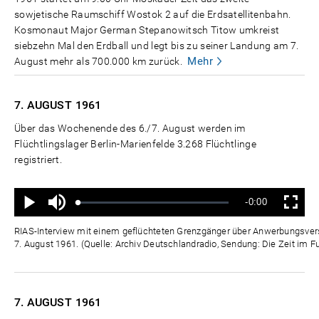
sowjetische Raumschiff Wostok 2 auf die Erdsatellitenbahn.
Kosmonaut Major German Stepanowitsch Titow umkreist
siebzehn Mal den Erdball und legt bis zu seiner Landung am 7.
Mehr
August mehr als 700.000 km zurück.
7. AUGUST
1961
Über das Wochenende des 6./7. August werden im
Flüchtlingslager Berlin-Marienfelde 3.268 Flüchtlinge
registriert.
Ton
Verbleibende
-0:00
aus
Geladen
:
Status
:
Wiedergabe
Vollbild
0%
0%
Zeit
RIAS-Interview mit einem geflüchteten Grenzgänger über Anwerbungsver
7. August 1961. (Quelle: Archiv Deutschlandradio, Sendung: Die Zeit im F
7. AUGUST
1961