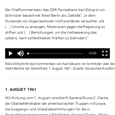
Der Chefkommentator des DDR-Fernsehens Karl-Eduard von
Schnitzler bezeichnet West-Berlin als „Gebilde“, „in dem
Dutzende von Organisationen nichts anderes versuchen, als
(…) Unruhe zu erzeugen, Misstrauen gegen die Regierung zu
stiften und (…) Bemühungen, um die Verbesserung des
Lebens, nach schlechtesten Kräften zu behindern.“
Ton
Verbleibende
-0:00
aus
Geladen
:
Status
:
Wiedergabe
Vollbild
0%
0%
Zeit
RIAS-Mitschnitt des Kommentars von Karl-Eduard von Schnitzler über die "
West-Berlins als Störenfried, 1. August 1961. (Quelle: Deutsches Rundfun
1. AUGUST
1961
Mit Wirkung vom 1. August verschärft General Bruce C. Clarke,
der Oberbefehlshaber der amerikanischen Truppen in Europa,
die Ausgangs- und Urlaubsbestimmungen für die in
Deutschland stationierten US-Soldaten. General Clarke: „Wenn