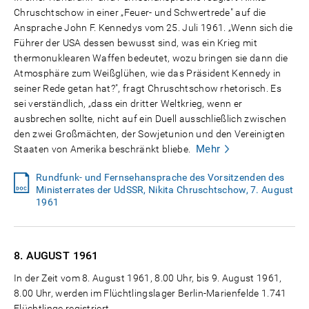
Chruschtschow in einer „Feuer- und Schwertrede" auf die
Ansprache John F. Kennedys vom 25. Juli 1961. „Wenn sich die
Führer der USA dessen bewusst sind, was ein Krieg mit
thermonuklearen Waffen bedeutet, wozu bringen sie dann die
Atmosphäre zum Weißglühen, wie das Präsident Kennedy in
seiner Rede getan hat?", fragt Chruschtschow rhetorisch. Es
sei verständlich, „dass ein dritter Weltkrieg, wenn er
ausbrechen sollte, nicht auf ein Duell ausschließlich zwischen
den zwei Großmächten, der Sowjetunion und den Vereinigten
Mehr
Staaten von Amerika beschränkt bliebe.
Rundfunk- und Fernsehansprache des Vorsitzenden des
Ministerrates der UdSSR, Nikita Chruschtschow, 7. August
1961
8. AUGUST
1961
In der Zeit vom 8. August 1961, 8.00 Uhr, bis 9. August 1961,
8.00 Uhr, werden im Flüchtlingslager Berlin-Marienfelde 1.741
Flüchtlinge registriert.