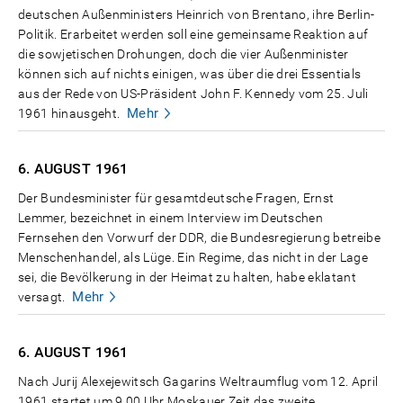
deutschen Außenministers Heinrich von Brentano, ihre Berlin-
Politik. Erarbeitet werden soll eine gemeinsame Reaktion auf
die sowjetischen Drohungen, doch die vier Außenminister
können sich auf nichts einigen, was über die drei Essentials
aus der Rede von US-Präsident John F. Kennedy vom 25. Juli
Mehr
1961 hinausgeht.
6. AUGUST
1961
Der Bundesminister für gesamtdeutsche Fragen, Ernst
Lemmer, bezeichnet in einem Interview im Deutschen
Fernsehen den Vorwurf der DDR, die Bundesregierung betreibe
Menschenhandel, als Lüge. Ein Regime, das nicht in der Lage
sei, die Bevölkerung in der Heimat zu halten, habe eklatant
Mehr
versagt.
6. AUGUST
1961
Nach Jurij Alexejewitsch Gagarins Weltraumflug vom 12. April
1961 startet um 9.00 Uhr Moskauer Zeit das zweite