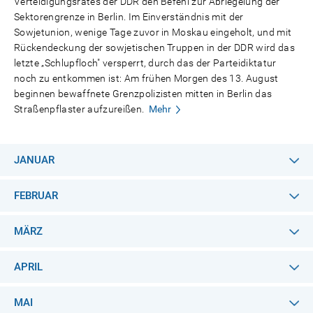
Verteidigungsrates der DDR den Befehl zur Abriegelung der
Sektorengrenze in Berlin. Im Einverständnis mit der
Sowjetunion, wenige Tage zuvor in Moskau eingeholt, und mit
Rückendeckung der sowjetischen Truppen in der DDR wird das
letzte „Schlupfloch" versperrt, durch das der Parteidiktatur
noch zu entkommen ist: Am frühen Morgen des 13. August
beginnen bewaffnete Grenzpolizisten mitten in Berlin das
Straßenpflaster aufzureißen.
Mehr
JANUAR
FEBRUAR
MÄRZ
APRIL
MAI