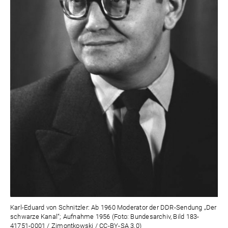
Karl-Eduard von Schnitzler: Ab 1960 Moderator der DDR-Sendung „Der
schwarze Kanal“; Aufnahme 1956 (Foto: Bundesarchiv, Bild 183-
41751-0001 / Zimontkowski / CC-BY-SA 3.0)