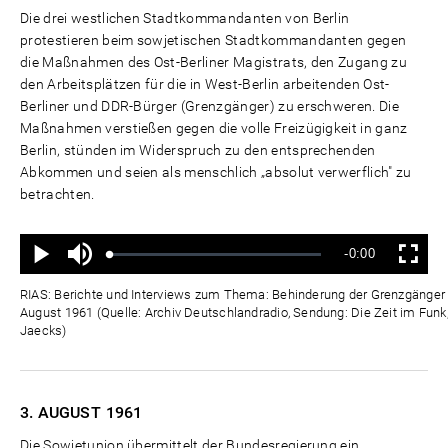
Die drei westlichen Stadtkommandanten von Berlin
protestieren beim sowjetischen Stadtkommandanten gegen
die Maßnahmen des Ost-Berliner Magistrats, den Zugang zu
den Arbeitsplätzen für die in West-Berlin arbeitenden Ost-
Berliner und DDR-Bürger (Grenzgänger) zu erschweren. Die
Maßnahmen verstießen gegen die volle Freizügigkeit in ganz
Berlin, stünden im Widerspruch zu den entsprechenden
Abkommen und seien als menschlich „absolut verwerflich" zu
betrachten.
Ton
Verbleibende
-0:00
aus
Geladen
:
Status
:
Wiedergabe
Vollbild
0%
0%
Zeit
RIAS: Berichte und Interviews zum Thema: Behinderung der Grenzgänger d
August 1961 (Quelle: Archiv Deutschlandradio, Sendung: Die Zeit im Funk,
Jaecks)
3. AUGUST
1961
Die Sowjetunion übermittelt der Bundesregierung ein