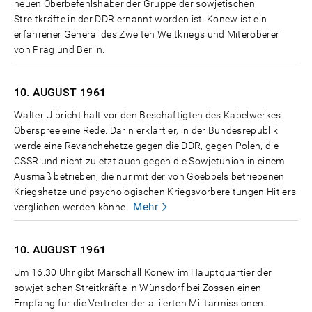
neuen Oberbefehlshaber der Gruppe der sowjetischen
Streitkräfte in der DDR ernannt worden ist. Konew ist ein
erfahrener General des Zweiten Weltkriegs und Miteroberer
von Prag und Berlin.
10. AUGUST
1961
Walter Ulbricht hält vor den Beschäftigten des Kabelwerkes
Oberspree eine Rede. Darin erklärt er, in der Bundesrepublik
werde eine Revanchehetze gegen die DDR, gegen Polen, die
CSSR und nicht zuletzt auch gegen die Sowjetunion in einem
Ausmaß betrieben, die nur mit der von Goebbels betriebenen
Kriegshetze und psychologischen Kriegsvorbereitungen Hitlers
Mehr
verglichen werden könne.
10. AUGUST
1961
Um 16.30 Uhr gibt Marschall Konew im Hauptquartier der
sowjetischen Streitkräfte in Wünsdorf bei Zossen einen
Empfang für die Vertreter der alliierten Militärmissionen.