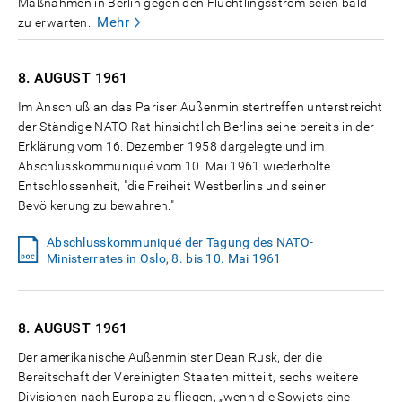
Maßnahmen in Berlin gegen den Flüchtlingsstrom seien bald
Mehr
zu erwarten.
8. AUGUST
1961
Im Anschluß an das Pariser Außenministertreffen unterstreicht
der Ständige NATO-Rat hinsichtlich Berlins seine bereits in der
Erklärung vom 16. Dezember 1958 dargelegte und im
Abschlusskommuniqué vom 10. Mai 1961 wiederholte
Entschlossenheit, "die Freiheit Westberlins und seiner
Bevölkerung zu bewahren."
Abschlusskommuniqué der Tagung des NATO-
Ministerrates in Oslo, 8. bis 10. Mai 1961
8. AUGUST
1961
Der amerikanische Außenminister Dean Rusk, der die
Bereitschaft der Vereinigten Staaten mitteilt, sechs weitere
Divisionen nach Europa zu fliegen, „wenn die Sowjets eine