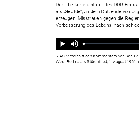
Der Chefkommentator des DDR-Fernsehe
als „Gebilde“, „in dem Dutzende von Or
erzeugen, Misstrauen gegen die Regie
Verbesserung des Lebens, nach schlech
Ton
aus
Geladen
:
Status
:
Wiedergabe
0%
0%
RIAS-Mitschnitt des Kommentars von Karl-Edua
West-Berlins als Störenfried, 1. August 1961.