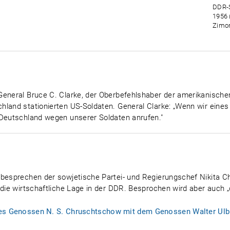
DDR-S
1956 
Zimon
General Bruce C. Clarke, der Oberbefehlshaber der amerikanische
hland stationierten US-Soldaten. General Clarke: „Wenn wir eine
 Deutschland wegen unserer Soldaten anrufen."
 besprechen der sowjetische Partei- und Regierungschef Nikita 
 die wirtschaftliche Lage in der DDR. Besprochen wird aber auch „
es Genossen N. S. Chruschtschow mit dem Genossen Walter Ulbr