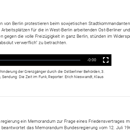
en von Berlin protestieren beim sowjetischen Stadtkommandante
 Arbeitsplätzen für die in West-Berlin arbeitenden Ost-Berliner u
gegen die volle Freizügigkeit in ganz Berlin, stünden im Wider
solut verwerflich" zu betrachten.
Verbleibende
-0:00
Vollbild
Zeit
hinderung der Grenzgänger durch die Ostberliner Behörden, 3.
, Sendung: Die Zeit im Funk, Reporter: Erich Nieswandt, Klaus
esregierung ein Memorandum zur Frage eines Friedensvertrages m
t beantwortet das Memorandum Bundesregierung vom 12. Juli 196