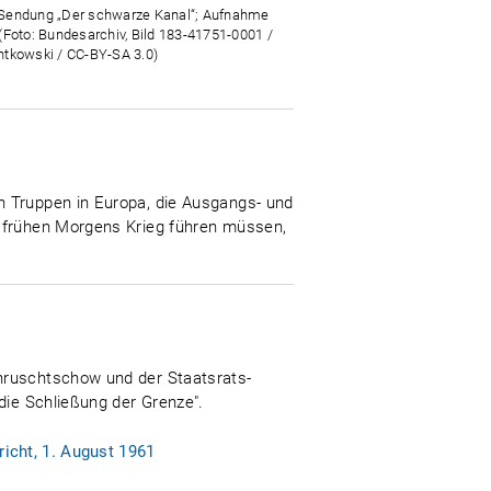
endung „Der schwarze Kanal“; Aufnahme
(Foto: Bundesarchiv, Bild 183-41751-0001 /
tkowski / CC-BY-SA 3.0)
n Truppen in Europa, die Ausgangs- und
s frühen Morgens Krieg führen müssen,
Chruschtschow und der Staatsrats-
die Schließung der Grenze".
icht, 1. August 1961