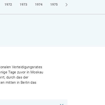
1972
1973
1974
1975
1976
1977
1978
ionalen Verteidigungsrates
wenige Tage zuvor in Moskau
rrt, durch das der
n mitten in Berlin das