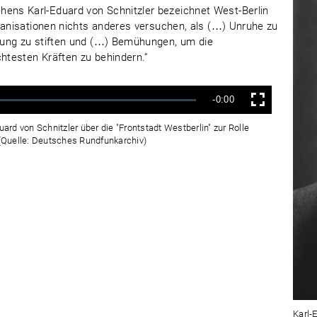
ns Karl-Eduard von Schnitzler bezeichnet West-Berlin
ganisationen nichts anderes versuchen, als (…) Unruhe zu
rung zu stiften und (…) Bemühungen, um die
testen Kräften zu behindern.“
Verbleibende
-0:00
Vollbild
Zeit
rd von Schnitzler über die "Frontstadt Westberlin" zur Rolle
 (Quelle: Deutsches Rundfunkarchiv)
Karl-