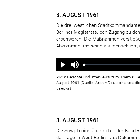
3. AUGUST
1961
Die drei westlichen Stadtkommandant
Berliner Magistrats, den Zugang zu den
erschweren. Die Maßnahmen verstießen 
Abkommen und seien als menschlich „ab
Ton
aus
Geladen
:
Status
:
Wiedergabe
0%
0%
RIAS: Berichte und Interviews zum Thema: Be
August 1961 (Quelle: Archiv Deutschlandradio
Jaecks)
3. AUGUST
1961
Die Sowjetunion übermittelt der Bund
der Lage in West-Berlin. Das Dokumen