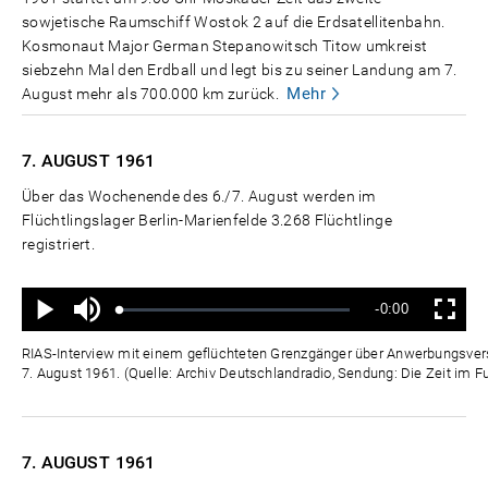
sowjetische Raumschiff Wostok 2 auf die Erdsatellitenbahn.
Kosmonaut Major German Stepanowitsch Titow umkreist
siebzehn Mal den Erdball und legt bis zu seiner Landung am 7.
Mehr
August mehr als 700.000 km zurück.
7. AUGUST
1961
Über das Wochenende des 6./7. August werden im
Flüchtlingslager Berlin-Marienfelde 3.268 Flüchtlinge
registriert.
Ton
Verbleibende
-0:00
aus
Geladen
:
Status
:
Wiedergabe
Vollbild
0%
0%
Zeit
RIAS-Interview mit einem geflüchteten Grenzgänger über Anwerbungsver
7. August 1961. (Quelle: Archiv Deutschlandradio, Sendung: Die Zeit im F
7. AUGUST
1961