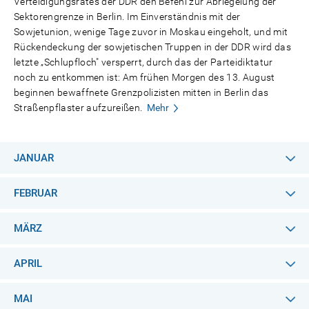
Verteidigungsrates der DDR den Befehl zur Abriegelung der
Sektorengrenze in Berlin. Im Einverständnis mit der
Sowjetunion, wenige Tage zuvor in Moskau eingeholt, und mit
Rückendeckung der sowjetischen Truppen in der DDR wird das
letzte „Schlupfloch" versperrt, durch das der Parteidiktatur
noch zu entkommen ist: Am frühen Morgen des 13. August
beginnen bewaffnete Grenzpolizisten mitten in Berlin das
Straßenpflaster aufzureißen.
Mehr
JANUAR
FEBRUAR
MÄRZ
APRIL
MAI