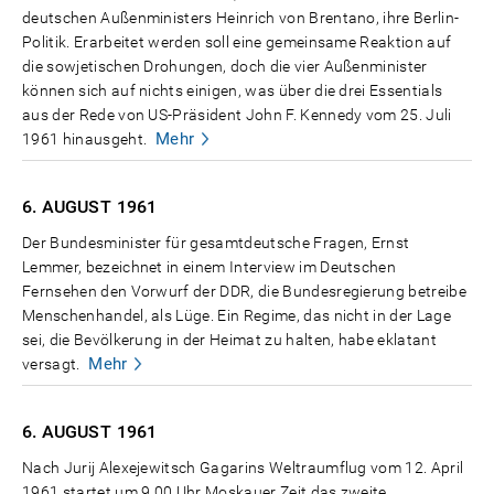
deutschen Außenministers Heinrich von Brentano, ihre Berlin-
Politik. Erarbeitet werden soll eine gemeinsame Reaktion auf
die sowjetischen Drohungen, doch die vier Außenminister
können sich auf nichts einigen, was über die drei Essentials
aus der Rede von US-Präsident John F. Kennedy vom 25. Juli
Mehr
1961 hinausgeht.
6. AUGUST
1961
Der Bundesminister für gesamtdeutsche Fragen, Ernst
Lemmer, bezeichnet in einem Interview im Deutschen
Fernsehen den Vorwurf der DDR, die Bundesregierung betreibe
Menschenhandel, als Lüge. Ein Regime, das nicht in der Lage
sei, die Bevölkerung in der Heimat zu halten, habe eklatant
Mehr
versagt.
6. AUGUST
1961
Nach Jurij Alexejewitsch Gagarins Weltraumflug vom 12. April
1961 startet um 9.00 Uhr Moskauer Zeit das zweite