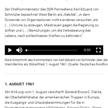
Der Chefkommentator des DDR-Fernsehens Karl-Eduard von
Schnitzler bezeichnet West-Berlin als „Gebilde“, „in dem
Dutzende von Organisationen nichts anderes versuchen, als
(…) Unruhe zu erzeugen, Misstrauen gegen die Regierung zu
stiften und (…) Bemühungen, um die Verbesserung des
Lebens, nach schlechtesten Kräften zu behindern.“
Ton
Verbleibende
-0:00
aus
Geladen
:
Status
:
Wiedergabe
Vollbild
0%
0%
Zeit
RIAS-Mitschnitt des Kommentars von Karl-Eduard von Schnitzler über die "
West-Berlins als Störenfried, 1. August 1961. (Quelle: Deutsches Rundfun
1. AUGUST
1961
Mit Wirkung vom 1. August verschärft General Bruce C. Clarke,
der Oberbefehlshaber der amerikanischen Truppen in Europa,
die Ausgangs- und Urlaubsbestimmungen für die in
Deutschland stationierten US-Soldaten. General Clarke: „Wenn