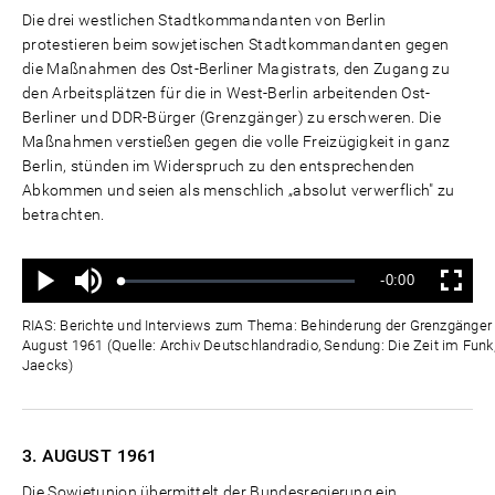
Die drei westlichen Stadtkommandanten von Berlin
protestieren beim sowjetischen Stadtkommandanten gegen
die Maßnahmen des Ost-Berliner Magistrats, den Zugang zu
den Arbeitsplätzen für die in West-Berlin arbeitenden Ost-
Berliner und DDR-Bürger (Grenzgänger) zu erschweren. Die
Maßnahmen verstießen gegen die volle Freizügigkeit in ganz
Berlin, stünden im Widerspruch zu den entsprechenden
Abkommen und seien als menschlich „absolut verwerflich" zu
betrachten.
Ton
Verbleibende
-0:00
aus
Geladen
:
Status
:
Wiedergabe
Vollbild
0%
0%
Zeit
RIAS: Berichte und Interviews zum Thema: Behinderung der Grenzgänger d
August 1961 (Quelle: Archiv Deutschlandradio, Sendung: Die Zeit im Funk,
Jaecks)
3. AUGUST
1961
Die Sowjetunion übermittelt der Bundesregierung ein