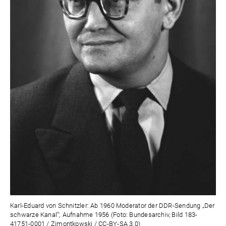
Karl-Eduard von Schnitzler: Ab 1960 Moderator der DDR-Sendung „Der
schwarze Kanal“; Aufnahme 1956 (Foto: Bundesarchiv, Bild 183-
41751-0001 / Zimontkowski / CC-BY-SA 3.0)