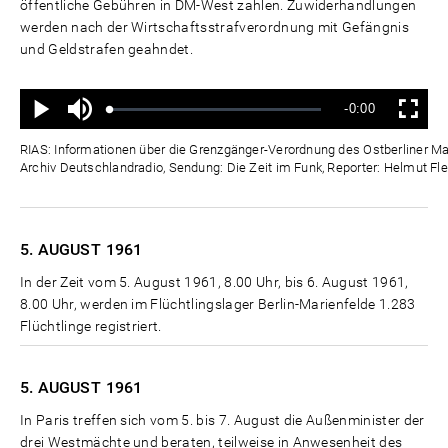
öffentliche Gebühren in DM-West zahlen. Zuwiderhandlungen
werden nach der Wirtschaftsstrafverordnung mit Gefängnis
und Geldstrafen geahndet.
Ton
Verbleibende
-0:00
aus
Geladen
:
Status
:
Wiedergabe
Vollbild
0%
0%
Zeit
RIAS: Informationen über die Grenzgänger-Verordnung des Ostberliner Mag
Archiv Deutschlandradio, Sendung: Die Zeit im Funk, Reporter: Helmut Fle
5. AUGUST
1961
In der Zeit vom 5. August 1961, 8.00 Uhr, bis 6. August 1961,
8.00 Uhr, werden im Flüchtlingslager Berlin-Marienfelde 1.283
Flüchtlinge registriert.
5. AUGUST
1961
In Paris treffen sich vom 5. bis 7. August die Außenminister der
drei Westmächte und beraten, teilweise in Anwesenheit des