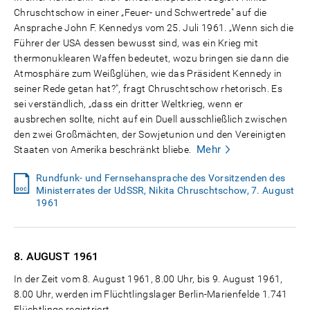
Chruschtschow in einer „Feuer- und Schwertrede" auf die
Ansprache John F. Kennedys vom 25. Juli 1961. „Wenn sich die
Führer der USA dessen bewusst sind, was ein Krieg mit
thermonuklearen Waffen bedeutet, wozu bringen sie dann die
Atmosphäre zum Weißglühen, wie das Präsident Kennedy in
seiner Rede getan hat?", fragt Chruschtschow rhetorisch. Es
sei verständlich, „dass ein dritter Weltkrieg, wenn er
ausbrechen sollte, nicht auf ein Duell ausschließlich zwischen
den zwei Großmächten, der Sowjetunion und den Vereinigten
Mehr
Staaten von Amerika beschränkt bliebe.
Rundfunk- und Fernsehansprache des Vorsitzenden des
Ministerrates der UdSSR, Nikita Chruschtschow, 7. August
1961
8. AUGUST
1961
In der Zeit vom 8. August 1961, 8.00 Uhr, bis 9. August 1961,
8.00 Uhr, werden im Flüchtlingslager Berlin-Marienfelde 1.741
Flüchtlinge registriert.