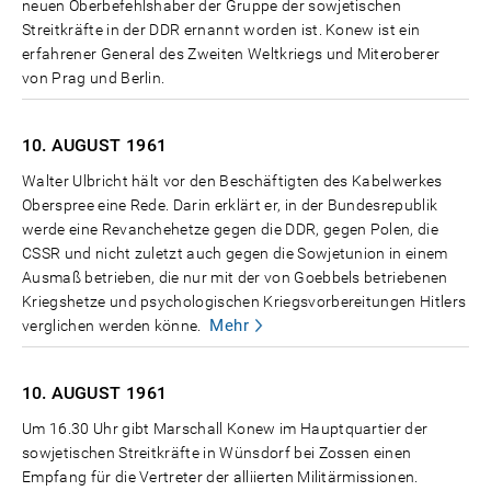
neuen Oberbefehlshaber der Gruppe der sowjetischen
Streitkräfte in der DDR ernannt worden ist. Konew ist ein
erfahrener General des Zweiten Weltkriegs und Miteroberer
von Prag und Berlin.
10. AUGUST
1961
Walter Ulbricht hält vor den Beschäftigten des Kabelwerkes
Oberspree eine Rede. Darin erklärt er, in der Bundesrepublik
werde eine Revanchehetze gegen die DDR, gegen Polen, die
CSSR und nicht zuletzt auch gegen die Sowjetunion in einem
Ausmaß betrieben, die nur mit der von Goebbels betriebenen
Kriegshetze und psychologischen Kriegsvorbereitungen Hitlers
Mehr
verglichen werden könne.
10. AUGUST
1961
Um 16.30 Uhr gibt Marschall Konew im Hauptquartier der
sowjetischen Streitkräfte in Wünsdorf bei Zossen einen
Empfang für die Vertreter der alliierten Militärmissionen.