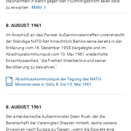
Maßnahmen in Berlin gegen den Flüchtlingsstrom seien bald
Mehr
zu erwarten.
8. AUGUST
1961
Im Anschluß an das Pariser Außenministertreffen unterstreicht
der Ständige NATO-Rat hinsichtlich Berlins seine bereits in der
Erklärung vom 16. Dezember 1958 dargelegte und im
Abschlusskommuniqué vom 10. Mai 1961 wiederholte
Entschlossenheit, "die Freiheit Westberlins und seiner
Bevölkerung zu bewahren."
Abschlusskommuniqué der Tagung des NATO-
Ministerrates in Oslo, 8. bis 10. Mai 1961
8. AUGUST
1961
Der amerikanische Außenminister Dean Rusk, der die
Bereitschaft der Vereinigten Staaten mitteilt, sechs weitere
Divisionen nach Europa zu fliegen, „wenn die Sowjets eine