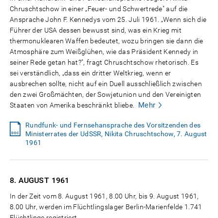
Chruschtschow in einer „Feuer- und Schwertrede" auf die
Ansprache John F. Kennedys vom 25. Juli 1961. „Wenn sich die
Führer der USA dessen bewusst sind, was ein Krieg mit
thermonuklearen Waffen bedeutet, wozu bringen sie dann die
Atmosphäre zum Weißglühen, wie das Präsident Kennedy in
seiner Rede getan hat?", fragt Chruschtschow rhetorisch. Es
sei verständlich, „dass ein dritter Weltkrieg, wenn er
ausbrechen sollte, nicht auf ein Duell ausschließlich zwischen
den zwei Großmächten, der Sowjetunion und den Vereinigten
Mehr
Staaten von Amerika beschränkt bliebe.
Rundfunk- und Fernsehansprache des Vorsitzenden des
Ministerrates der UdSSR, Nikita Chruschtschow, 7. August
1961
8. AUGUST
1961
In der Zeit vom 8. August 1961, 8.00 Uhr, bis 9. August 1961,
8.00 Uhr, werden im Flüchtlingslager Berlin-Marienfelde 1.741
Flüchtlinge registriert.