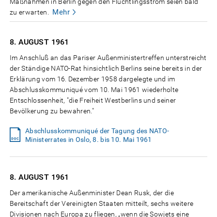
Maßnahmen in Berlin gegen den Flüchtlingsstrom seien bald
Mehr
zu erwarten.
8. AUGUST
1961
Im Anschluß an das Pariser Außenministertreffen unterstreicht
der Ständige NATO-Rat hinsichtlich Berlins seine bereits in der
Erklärung vom 16. Dezember 1958 dargelegte und im
Abschlusskommuniqué vom 10. Mai 1961 wiederholte
Entschlossenheit, "die Freiheit Westberlins und seiner
Bevölkerung zu bewahren."
Abschlusskommuniqué der Tagung des NATO-
Ministerrates in Oslo, 8. bis 10. Mai 1961
8. AUGUST
1961
Der amerikanische Außenminister Dean Rusk, der die
Bereitschaft der Vereinigten Staaten mitteilt, sechs weitere
Divisionen nach Europa zu fliegen, „wenn die Sowjets eine