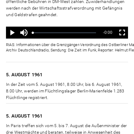
öffentliche Gebühren in DM-West zahlen. Zuwiderhandlungen
werden nach der Wirtschaftsstrafverordnung mit Gefängnis
und Geldstrafen geahndet.
Ton
Verbleibende
-0:00
aus
Geladen
:
Status
:
Wiedergabe
Vollbild
0%
0%
Zeit
RIAS: Informationen über die Grenzgänger-Verordnung des Ostberliner Mag
Archiv Deutschlandradio, Sendung: Die Zeit im Funk, Reporter: Helmut Fle
5. AUGUST
1961
In der Zeit vom 5. August 1961, 8.00 Uhr, bis 6. August 1961,
8.00 Uhr, werden im Flüchtlingslager Berlin-Marienfelde 1.283
Flüchtlinge registriert.
5. AUGUST
1961
In Paris treffen sich vom 5. bis 7. August die Außenminister der
drei Westmächte und beraten, teilweise in Anwesenheit des