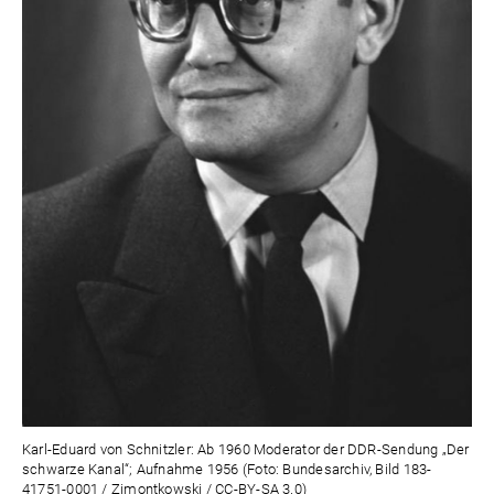
Karl-Eduard von Schnitzler: Ab 1960 Moderator der DDR-Sendung „Der
schwarze Kanal“; Aufnahme 1956 (Foto: Bundesarchiv, Bild 183-
41751-0001 / Zimontkowski / CC-BY-SA 3.0)