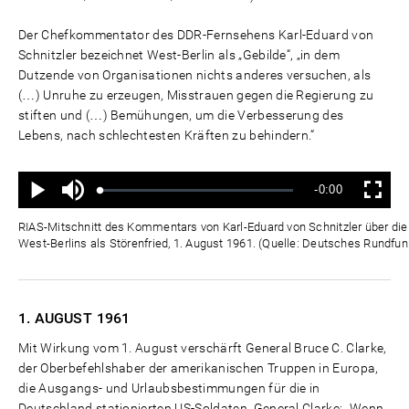
Der Chefkommentator des DDR-Fernsehens Karl-Eduard von
Schnitzler bezeichnet West-Berlin als „Gebilde“, „in dem
Dutzende von Organisationen nichts anderes versuchen, als
(…) Unruhe zu erzeugen, Misstrauen gegen die Regierung zu
stiften und (…) Bemühungen, um die Verbesserung des
Lebens, nach schlechtesten Kräften zu behindern.“
Ton
Verbleibende
-0:00
aus
Geladen
:
Status
:
Wiedergabe
Vollbild
0%
0%
Zeit
RIAS-Mitschnitt des Kommentars von Karl-Eduard von Schnitzler über die "
West-Berlins als Störenfried, 1. August 1961. (Quelle: Deutsches Rundfun
1. AUGUST
1961
Mit Wirkung vom 1. August verschärft General Bruce C. Clarke,
der Oberbefehlshaber der amerikanischen Truppen in Europa,
die Ausgangs- und Urlaubsbestimmungen für die in
Deutschland stationierten US-Soldaten. General Clarke: „Wenn