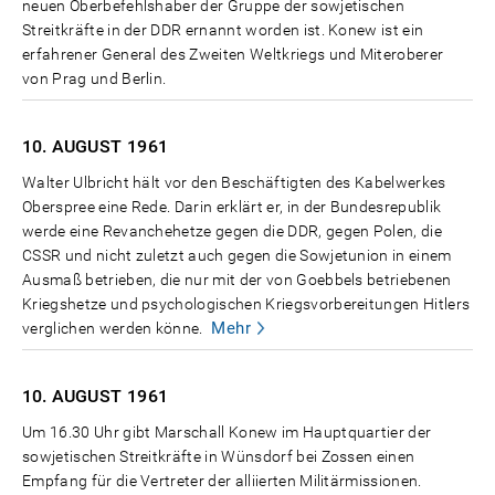
neuen Oberbefehlshaber der Gruppe der sowjetischen
Streitkräfte in der DDR ernannt worden ist. Konew ist ein
erfahrener General des Zweiten Weltkriegs und Miteroberer
von Prag und Berlin.
10. AUGUST
1961
Walter Ulbricht hält vor den Beschäftigten des Kabelwerkes
Oberspree eine Rede. Darin erklärt er, in der Bundesrepublik
werde eine Revanchehetze gegen die DDR, gegen Polen, die
CSSR und nicht zuletzt auch gegen die Sowjetunion in einem
Ausmaß betrieben, die nur mit der von Goebbels betriebenen
Kriegshetze und psychologischen Kriegsvorbereitungen Hitlers
Mehr
verglichen werden könne.
10. AUGUST
1961
Um 16.30 Uhr gibt Marschall Konew im Hauptquartier der
sowjetischen Streitkräfte in Wünsdorf bei Zossen einen
Empfang für die Vertreter der alliierten Militärmissionen.