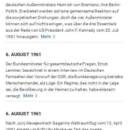
deutschen Außenministers Heinrich von Brentano, ihre Berlin-
Politik. Erarbeitet werden soll eine gemeinsame Reaktion auf
die sowjetischen Drohungen, doch die vier Außenminister
können sich auf nichts einigen, was über die drei Essentials
aus der Rede von US-Präsident John F. Kennedy vom 25. Juli
Mehr
1961 hinausgeht.
6. AUGUST
1961
Der Bundesminister für gesamtdeutsche Fragen, Ernst
Lemmer, bezeichnet in einem Interview im Deutschen
Fernsehen den Vorwurf der DDR, die Bundesregierung betreibe
Menschenhandel, als Lüge. Ein Regime, das nicht in der Lage
sei, die Bevölkerung in der Heimat zu halten, habe eklatant
Mehr
versagt.
6. AUGUST
1961
Nach Jurij Alexejewitsch Gagarins Weltraumflug vom 12. April
1961 startet um 9.00 Uhr Moskauer Zeit das zweite