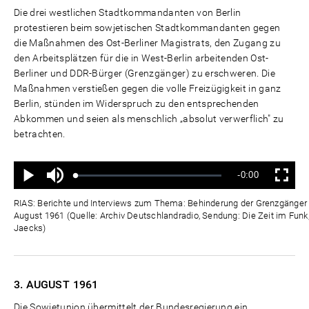
Die drei westlichen Stadtkommandanten von Berlin
protestieren beim sowjetischen Stadtkommandanten gegen
die Maßnahmen des Ost-Berliner Magistrats, den Zugang zu
den Arbeitsplätzen für die in West-Berlin arbeitenden Ost-
Berliner und DDR-Bürger (Grenzgänger) zu erschweren. Die
Maßnahmen verstießen gegen die volle Freizügigkeit in ganz
Berlin, stünden im Widerspruch zu den entsprechenden
Abkommen und seien als menschlich „absolut verwerflich" zu
betrachten.
Ton
Verbleibende
-0:00
aus
Geladen
:
Status
:
Wiedergabe
Vollbild
0%
0%
Zeit
RIAS: Berichte und Interviews zum Thema: Behinderung der Grenzgänger d
August 1961 (Quelle: Archiv Deutschlandradio, Sendung: Die Zeit im Funk,
Jaecks)
3. AUGUST
1961
Die Sowjetunion übermittelt der Bundesregierung ein