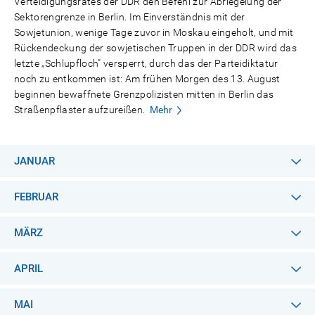
Verteidigungsrates der DDR den Befehl zur Abriegelung der
Sektorengrenze in Berlin. Im Einverständnis mit der
Sowjetunion, wenige Tage zuvor in Moskau eingeholt, und mit
Rückendeckung der sowjetischen Truppen in der DDR wird das
letzte „Schlupfloch" versperrt, durch das der Parteidiktatur
noch zu entkommen ist: Am frühen Morgen des 13. August
beginnen bewaffnete Grenzpolizisten mitten in Berlin das
Straßenpflaster aufzureißen.
Mehr
JANUAR
FEBRUAR
MÄRZ
APRIL
MAI