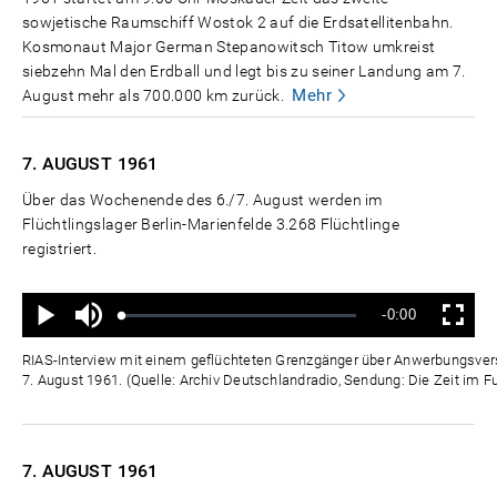
sowjetische Raumschiff Wostok 2 auf die Erdsatellitenbahn.
Kosmonaut Major German Stepanowitsch Titow umkreist
siebzehn Mal den Erdball und legt bis zu seiner Landung am 7.
Mehr
August mehr als 700.000 km zurück.
7. AUGUST
1961
Über das Wochenende des 6./7. August werden im
Flüchtlingslager Berlin-Marienfelde 3.268 Flüchtlinge
registriert.
Ton
Verbleibende
-0:00
aus
Geladen
:
Status
:
Wiedergabe
Vollbild
0%
0%
Zeit
RIAS-Interview mit einem geflüchteten Grenzgänger über Anwerbungsver
7. August 1961. (Quelle: Archiv Deutschlandradio, Sendung: Die Zeit im F
7. AUGUST
1961