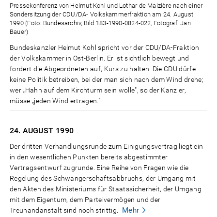
Pressekonferenz von Helmut Kohl und Lothar de Maizière nach einer
Sondersitzung der CDU/DA- Volkskammerfraktion am 24. August
1990 (Foto: Bundesarchiv, Bild 183-1990-0824-022, Fotograf: Jan
Bauer)
Bundeskanzler Helmut Kohl spricht vor der CDU/DA-Fraktion
der Volkskammer in Ost-Berlin. Er ist sichtlich bewegt und
fordert die Abgeordneten auf, Kurs zu halten. Die CDU dürfe
keine Politik betreiben, bei der man sich nach dem Wind drehe;
wer „Hahn auf dem Kirchturm sein wolle", so der Kanzler,
müsse „jeden Wind ertragen."
24. AUGUST
1990
Der dritten Verhandlungsrunde zum Einigungsvertrag liegt ein
in den wesentlichen Punkten bereits abgestimmter
Vertragsentwurf zugrunde. Eine Reihe von Fragen wie die
Regelung des Schwangerschaftsabbruchs, der Umgang mit
den Akten des Ministeriums für Staatssicherheit, der Umgang
mit dem Eigentum, dem Parteivermögen und der
Mehr
Treuhandanstalt sind noch strittig.